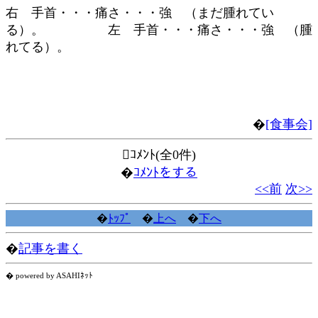
右 手首・・・痛さ・・・強 （まだ腫れてい
る）。 左 手首・・・痛さ・・・強 （腫
れてる）。
�
[食事会]
ｺﾒﾝﾄ(全0件)
�
ｺﾒﾝﾄをする
<<前
次>>
�
ﾄｯﾌﾟ
�
上へ
�
下へ
�
記事を書く
� powered by ASAHIﾈｯﾄ